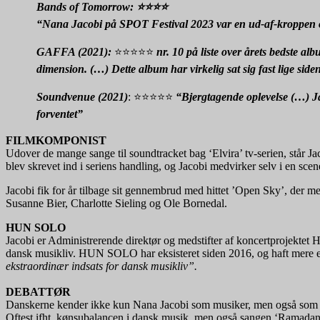
Bands of Tomorrow:
⭐⭐⭐⭐
“Nana Jacobi på SPOT Festival 2023 var en ud-af-kroppen ople
GAFFA (2021):
⭐⭐⭐⭐⭐
nr. 10 på liste over årets bedste al
dimension. (…) Dette album har virkelig sat sig fast lige side
Soundvenue (2021)
: ⭐⭐⭐⭐⭐
“Bjergtagende oplevelse (…) Ja
forventet”
FILMKOMPONIST
Udover de mange sange til soundtracket bag ‘Elvira’ tv-serien, står J
blev skrevet ind i seriens handling, og Jacobi medvirker selv i en scene
Jacobi fik for år tilbage sit gennembrud med hittet ’Open Sky’, der med
Susanne Bier, Charlotte Sieling og Ole Bornedal.
HUN SOLO
Jacobi er Administrerende direktør og medstifter af koncertproje
dansk musikliv. HUN SOLO har eksisteret siden 2016, og haft mer
ekstraordinær indsats for dansk musikliv”.
DEBATTØR
Danskerne kender ikke kun Nana Jacobi som musiker, men også som deba
Oftest ifht. kønsubalancen i dansk musik, men også sangen ‘Ramadan