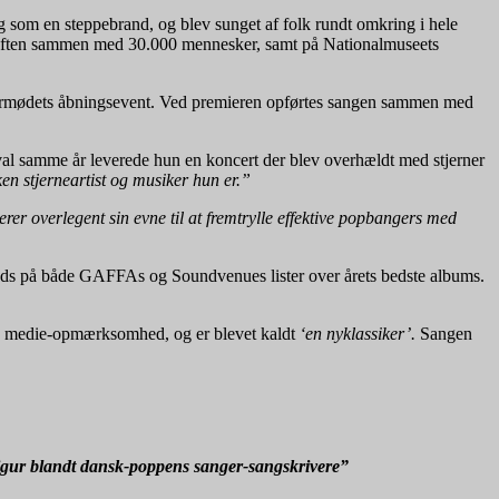
 som en steppebrand, og blev sunget af folk rundt omkring i hele
s aften sammen med 30.000 mennesker, samt på Nationalmuseets
lturmødets åbningsevent. Ved premieren opførtes sangen sammen med
l samme år leverede hun en koncert der blev overhældt med stjerner
en stjerneartist og musiker hun er.”
er overlegent sin evne til at fremtrylle effektive popbangers med
ads på både GAFFAs og Soundvenues lister over årets bedste albums.
 og medie-opmærksomhed, og er blevet kaldt
‘en nyklassiker’.
Sangen
tfigur blandt dansk-poppens sanger-sangskrivere”