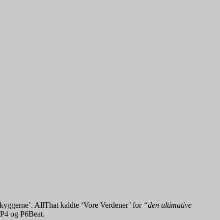
kyggerne’. AllThat kaldte ‘Vore Verdener’ for
“den ultimative
 P4 og P6Beat.