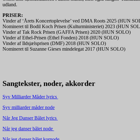
udland.
PRISER:
Vinder af ‘Årets Koncertoplevelse’ ved DMA Roots 2025 (HUN S
Nomineret til Bodil Koch Prisen (Kulturministeriet) 2023 (HUN SO
Vinder af Tak Rock Prisen (GAFFA Prisen) 2020 (HUN SOLO)
Vinder af Ethel-Prisen (Ethel Fonden) 2018 (HUN SOLO)
Vinder af Ildsjælsprisen (DMF) 2018 (HUN SOLO)
Nomineret til Suzanne Gieses mindelegat 2017 (HUN SOLO)
Sangtekster, noder, akkorder
Syv Milliarder Måder l
yrics
Syv milliarder måder node
Når Jeg Danser Bålet l
yrics
Når jeg danser bålet n
ode
Når jeg danser bålet k
ornode