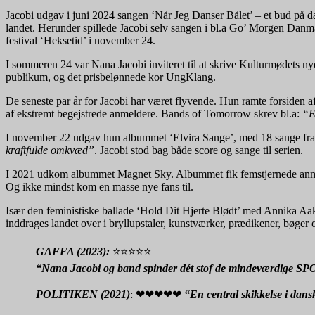
Jacobi udgav i juni 2024 sangen ‘Når Jeg Danser Bålet’ – et bud på 
landet. Herunder spillede Jacobi selv sangen i bl.a Go’ Morgen Dan
festival ‘Heksetid’ i november 24.
I sommeren 24 var Nana Jacobi inviteret til at skrive Kulturmødets 
publikum, og det prisbelønnede kor UngKlang.
De seneste par år for Jacobi har været flyvende. Hun ramte forside
af ekstremt begejstrede anmeldere. Bands of Tomorrow skrev bl.a:
“E
I november 22 udgav hun albummet ‘Elvira Sange’, med 18 sange fra 
kraftfulde omkvæd”
. Jacobi stod bag både score og sange til serien.
I 2021 udkom albummet Magnet Sky. Albummet fik femstjernede anmel
Og ikke mindst kom en masse nye fans til.
Især den feministiske ballade ‘Hold Dit Hjerte Blødt’ med Annika Aak
inddrages landet over i bryllupstaler, kunstværker, prædikener, bøger o
GAFFA (2023):
⭐⭐⭐⭐⭐
“Nana Jacobi og band spinder dét stof de mindeværdige SPO
POLITIKEN (2021)
: ❤❤❤❤❤
“En central skikkelse i dans