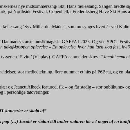
danskernes nye midsommersang/ Skt. Hans fællessang. Sangen bredte sig
mark, på Northside Festival, Copenhell, i Frederiksberg Have Skt Han
nye fællessang ‘Syv Milliarder Måder’, som nu synges hvert år ved Ku
n af Danmarks største musikmagasin GAFFA i 2023. Og ved SPOT Festiva
n ud-af-kroppen oplevelse – En oplevelse, hvor hun igen slog fast, hvilk
tv-serien ‘Elvira’ (Viaplay). GAFFAs anmelder skrev:
“Jacobi cementer
delser, stor mediedækning, flere nummer et hits på P6Beat, og en pl
jær og Jeanett Albeck featured, fik – og får stadig – stor publikums-
g i personlige tatoveringer.
T koncerter er skabt af”
k pop (…) Jacobi er sådan lidt under radaren blevet noget af en kul