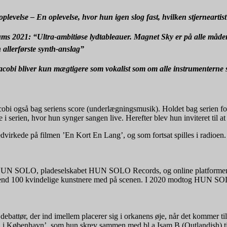
velse – En oplevelse, hvor hun igen slog fast, hvilken stjerneartis
bums 2021:
“Ultra-ambitiøse lydtableauer. Magnet Sky er på alle måder
n allerførste synth-anslag”
cobi bliver kun mægtigere som vokalist som om alle instrumenterne 
acobi også bag seriens score (underlægningsmusik). Holdet bag serien f
 i serien, hvor hun synger sangen live. Herefter blev hun inviteret til at
virkede på filmen ’En Kort En Lang’, og som fortsat spilles i radioen. H
ktet HUN SOLO, pladeselskabet HUN SOLO Records, og online platfor
e end 100 kvindelige kunstnere med på scenen. I 2020 modtog HUN S
ttør, der ind imellem placerer sig i orkanens øje, når det kommer til 
 i København’, som hun skrev sammen med bl.a Isam B (Outlandish) ti