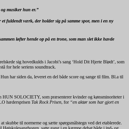
t og musiker hun er.”
 et fuldendt værk, der holder sig på samme spor, men i en ny
sammen løfter hende op på en trone, som man slet ikke havde
orelskede sig hovedkulds i Jacobi’s sang ‘Hold Dit Hjerte Blødt’, som
 stå for hele seriens soundtrack.
un har siden da, leveret en del både score og sange til film. Bl.a til
men HUN SOLOCIETY, som præsenterer kvinder og kønsminoriteter i
OLO hædersprisen
Tak Rock Prisen
, for
“en aktør som har gjort en
at skubbe til normerne og sætte spørgsmålstegn ved det etablerede.
l Højskolesangbogen, satte gang i en kæmpe debat både i ind- og