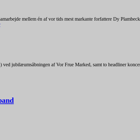
amarbejde mellem én af vor tids mest markante forfattere Dy Plambeck
r
(duo) ved jubilæumsåbningen af Vor Frue Marked, samt to headliner konce
 band