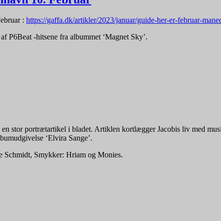
ebruar :
https://gaffa.dk/artikler/2023/januar/guide-her-er-februar-man
le af P6Beat -hitsene fra albummet ‘Magnet Sky’.
or portrætartikel i bladet. Artiklen kortlægger Jacobis liv med musik
lbumudgivelse ‘Elvira Sange’.
 Le Schmidt, Smykker: Hriam og Monies.