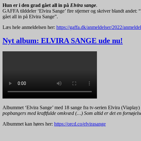
Hun er i den grad gået all in på
Elvira sange
.
GAFFA tilddeler ‘Elvira Sange’ fire stjerner og skriver blandt andet:
gået all in på Elvira Sange”.
Læs hele anmeldelsen her:
https://gaffa.dk/anmeldelser/2022/anmeld
Nyt album: ELVIRA SANGE ude nu!
Albummet ‘Elvira Sange’ med 18 sange fra tv-serien Elvira (Viaplay)
popbangers med kraftfulde omkvæd (…) Som altid er det en fornøjels
Albummet kan høres her:
https://orcd.co/elvirasange