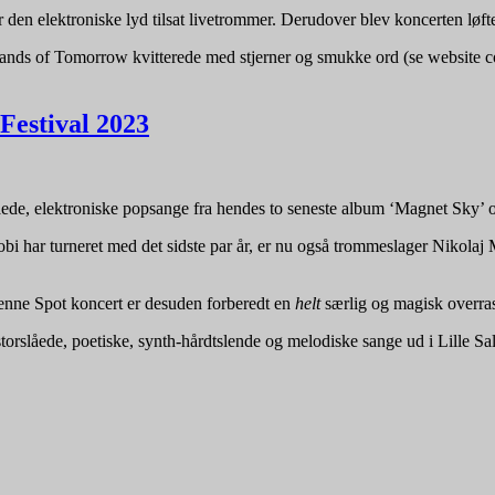
den elektroniske lyd tilsat livetrommer. Derudover blev koncerten løfte
ands of Tomorrow kvitterede med stjerner og smukke ord (se website cov
Festival 2023
åede, elektroniske popsange fra hendes to seneste album ‘Magnet Sky’ og
 har turneret med det sidste par år, er nu også trommeslager Nikolaj
denne Spot koncert er desuden forberedt en
helt
særlig og magisk overra
storslåede, poetiske, synth-hårdtslende og melodiske sange ud i Lille Sa