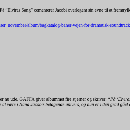
 “På ”Elviras Sang” cementerer Jacobi overlegent sin evne til at fremt
elser_november/album/bagkatalog-baner-vejen-for-dramatisk-soundtrac
 er nu ude. GAFFA giver albummet fire stjerner og skriver:
“På ‘Elviras
e at være i Nana Jacobis betagende univers, og hun er i den grad gå