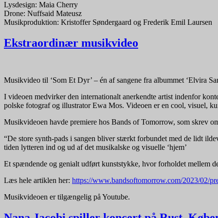
Lysdesign: Maia Cherry
Drone: Nuffsaid Mateusz
Musikproduktion: Kristoffer Søndergaard og Frederik Emil Laursen
Ekstraordinær musikvideo
Musikvideo til ‘Som Et Dyr’ – én af sangene fra albummet ‘Elvira Sang
I videoen medvirker den internationalt anerkendte artist indenfor k
polske fotograf og illustrator Ewa Mos. Videoen er en cool, visuel, k
Musikvideoen havde premiere hos Bands of Tomorrow, som skrev om
“De store synth-pads i sangen bliver stærkt forbundet med de lidt ilde
tiden lytteren ind og ud af det musikalske og visuelle ‘hjem’
Et spændende og genialt udført kunststykke, hvor forholdet mellem det 
Læs hele artiklen her:
https://www.bandsoftomorrow.com/2023/02/prem
Musikvideoen er tilgængelig på Youtube.
Nana Jacobi spiller koncert på Rust, Køb