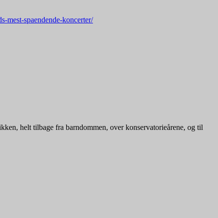
eds-mest-spaendende-koncerter/
ken, helt tilbage fra barndommen, over konservatorieårene, og til