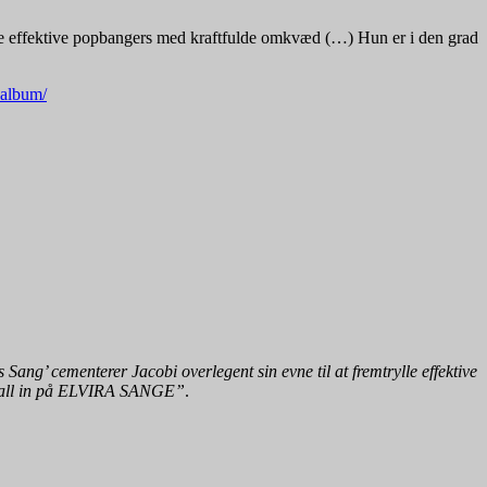
rylle effektive popbangers med kraftfulde omkvæd (…) Hun er i den grad
kalbum/
 Sang’ cementerer Jacobi overlegent sin evne til at fremtrylle effektive
et all in på ELVIRA SANGE”
.