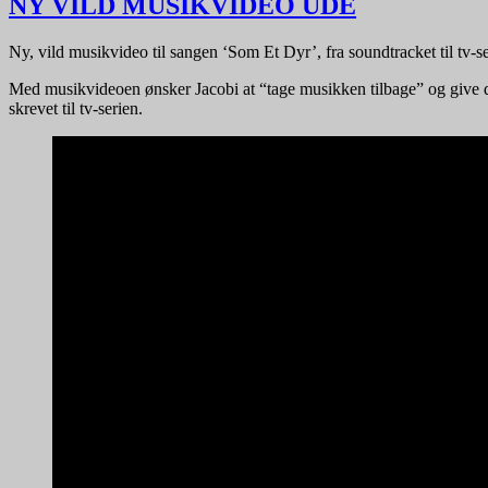
NY VILD MUSIKVIDEO UDE
Ny, vild musikvideo til sangen ‘Som Et Dyr’, fra soundtracket til tv-se
Med musikvideoen ønsker Jacobi at “tage musikken tilbage” og give de
skrevet til tv-serien.