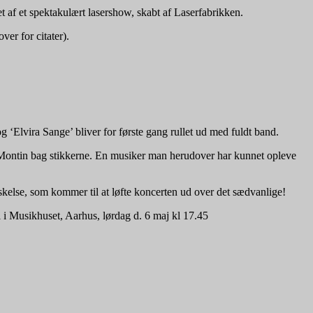
t af et spektakulært lasershow, skabt af Laserfabrikken.
er for citater).
 ‘Elvira Sange’ bliver for første gang rullet ud med fuldt band.
 Montin bag stikkerne. En musiker man herudover har kunnet opleve
skelse, som kommer til at løfte koncerten ud over det sædvanlige!
l i Musikhuset, Aarhus, lørdag d. 6 maj kl 17.45