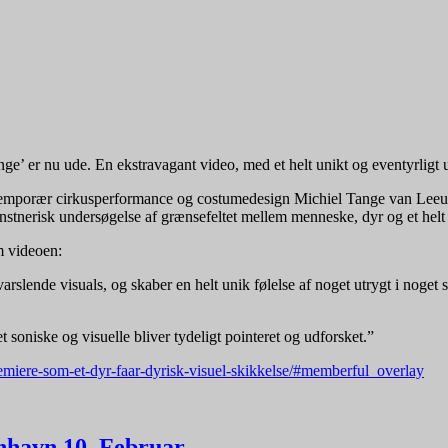
e’ er nu ude. En ekstravagant video, med et helt unikt og eventyrligt u
ontemporær cirkusperformance og costumedesign Michiel Tange van Leeu
unstnerisk undersøgelse af grænsefeltet mellem menneske, dyr og et helt
 videoen:
varslende visuals, og skaber en helt unik følelse af noget utrygt i noge
soniske og visuelle bliver tydeligt pointeret og udforsket.”
iere-som-et-dyr-faar-dyrisk-visuel-skikkelse/#memberful_overlay
enhavn 10. Februar